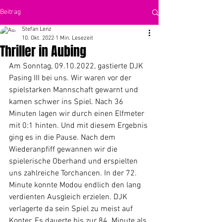
Beitrag
Stefan Lenz
10. Okt. 2022
1 Min. Lesezeit
Thriller in Aubing
Am Sonntag, 09.10.2022, gastierte DJK 
Pasing III bei uns. Wir waren vor der 
spielstarken Mannschaft gewarnt und 
kamen schwer ins Spiel. Nach 36 
Minuten lagen wir durch einen Elfmeter 
mit 0:1 hinten. Und mit diesem Ergebnis 
ging es in die Pause. Nach dem 
Wiederanpfiff gewannen wir die 
spielerische Oberhand und erspielten 
uns zahlreiche Torchancen. In der 72. 
Minute konnte Modou endlich den lang 
verdienten Ausgleich erzielen. DJK 
verlagerte da sein Spiel zu meist auf 
Konter. Es dauerte bis zur 84. Minute als 