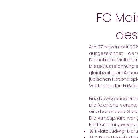
FC Mai
des 
Am 27. November 2025 
ausgezeichnet – der w
Demokratie, Vielfalt 
Diese Auszeichnung er
gleichzeitig ein Ansp
jüdischen Nationalspie
Werte, die den Fußbal
Eine bewegende Prei
Die feierliche Verans
eine besondere Geleg
Die Atmosphäre war g
Plattform für gesellsc
🥇 1. Platz: Ludwig-M
🥈 2. Platz: Nordstadt