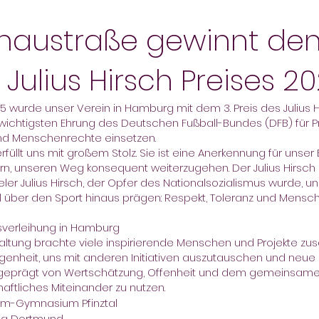
naustraße gewinnt den 
Julius Hirsch Preises 202
wurde unser Verein in Hamburg mit dem 3. Preis des Julius H
ichtigsten Ehrung des Deutschen Fußball-Bundes (DFB) für Proj
und Menschenrechte einsetzen.
füllt uns mit großem Stolz. Sie ist eine Anerkennung für uns
orn, unseren Weg konsequent weiterzugehen. Der Julius Hirsch 
ler Julius Hirsch, der Opfer des Nationalsozialismus wurde, un
l über den Sport hinaus prägen: Respekt, Toleranz und Menschl
sverleihung in Hamburg
taltung brachte viele inspirierende Menschen und Projekte z
enheit, uns mit anderen Initiativen auszutauschen und neue 
eprägt von Wertschätzung, Offenheit und dem gemeinsamen Z
haftliches Miteinander zu nutzen.
arum-Gymnasium Pfinztal
liga Dortmund