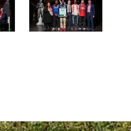
c/o Stefan Lenz für FC Mainaustrasse e.V.