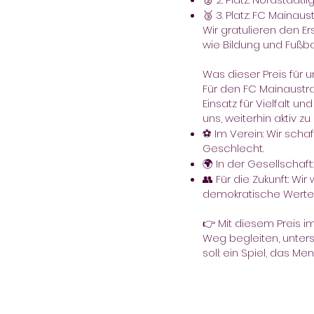
🥉 3. Platz: FC Mainau
Wir gratulieren den Er
wie Bildung und Fußba
Was dieser Preis für 
Für den FC Mainaustraß
Einsatz für Vielfalt 
uns, weiterhin aktiv zu
⚽ Im Verein: Wir scha
Geschlecht.
🌍 In der Gesellschaft
👥 Für die Zukunft: W
demokratische Werte 
👉 Mit diesem Preis i
Weg begleiten, unter
soll: ein Spiel, das M