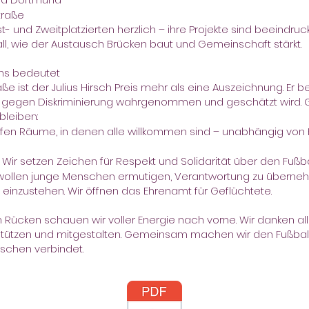
straße
st- und Zweitplatzierten herzlich – ihre Projekte sind beeindru
ll, wie der Austausch Brücken baut und Gemeinschaft stärkt.
uns bedeutet
e ist der Julius Hirsch Preis mehr als eine Auszeichnung. Er b
und gegen Diskriminierung wahrgenommen und geschätzt wird. Gl
 bleiben:
ffen Räume, in denen alle willkommen sind – unabhängig von H
: Wir setzen Zeichen für Respekt und Solidarität über den Fußba
ir wollen junge Menschen ermutigen, Verantwortung zu überne
einzustehen. Wir öffnen das Ehrenamt für Geflüchtete.
m Rücken schauen wir voller Energie nach vorne. Wir danken al
stützen und mitgestalten. Gemeinsam machen wir den Fußball
enschen verbindet.