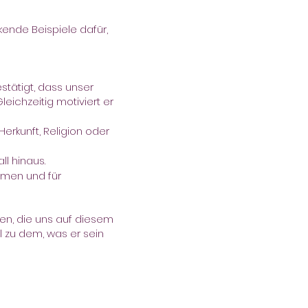
ckende Beispiele dafür,
estätigt, dass unser
eichzeitig motiviert er
erkunft, Religion oder
ll hinaus.
hmen und für
len, die uns auf diesem
 zu dem, was er sein