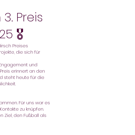
3. Preis
5 🎖️
irsch Preises
ekte, die sich für
er Engagement und
Preis erinnert an den
d steht heute für die
ichkeit.
usammen. Für uns war es
Kontakte zu knüpfen.
iel, den Fußball als