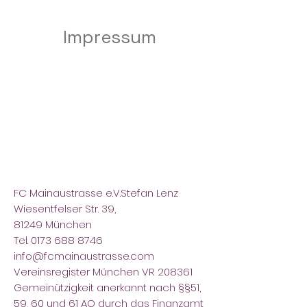
Impressum
FC Mainaustrasse e.V.Stefan Lenz
Wiesentfelser Str. 39,
81249 München
Tel.
0173 688 8746
info@fcmainaustrasse.com
Vereinsregister München VR 208361​
Gemeinützigkeit anerkannt nach §§51,
59, 60 und 61 AO durch das Finanzamt