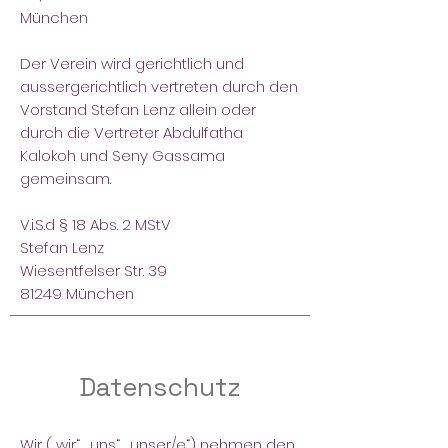
München
Der Verein wird gerichtlich und
aussergerichtlich vertreten durch den
Vorstand Stefan Lenz allein oder
durch die Vertreter Abdulfatha
Kalokoh und Seny Gassama
gemeinsam.
V.i.S.d § 18 Abs. 2 MStV
Stefan Lenz
Wiesentfelser Str. 39
81249 München
Datenschutz
Wir („wir“, „uns“, „unser/e“) nehmen den