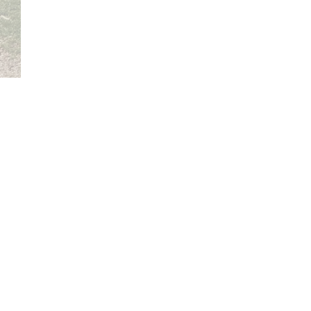
Julius Hirsch Preis für den FC
Mainaustrasse
Kommentare
Am 27.11.2025 fand in der
Hamburger Fabrik die
Verleihung des diesjährigen