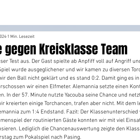
2024
1 Min. Lesezeit
e gegen Kreisklasse Team
ser Test aus. Der Gast spielte ab Anpfiff voll auf Angriff und
Spiel wurde ausgeglichener und wir kamen zu diversen Torc
r den Ball nicht geklärt und es stand 0:2. Damit ging es in
rschossen wir einen Elfmeter. Alemannia setzte einen Kon
n. In der 57. Minute nutzte Yacouba seine Chance und netzt
ir kreierten einige Torchancen, trafen aber nicht. Mit dem l
emannia zum 1:4 Endstand. Fazit: Der Klassenunterschied w
enspiel der routinierten Gäste konnten wir mit viel Einsat
eren. Lediglich die Chancenauswertung zeigte den Klass
stag zum Pokalspiel nach Pasing.