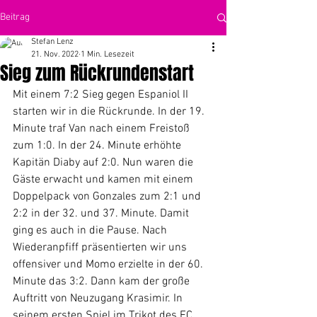
Beitrag
Stefan Lenz
21. Nov. 2022
1 Min. Lesezeit
Sieg zum Rückrundenstart
Mit einem 7:2 Sieg gegen Espaniol II 
starten wir in die Rückrunde. In der 19. 
Minute traf Van nach einem Freistoß 
zum 1:0. In der 24. Minute erhöhte 
Kapitän Diaby auf 2:0. Nun waren die 
Gäste erwacht und kamen mit einem 
Doppelpack von Gonzales zum 2:1 und 
2:2 in der 32. und 37. Minute. Damit 
ging es auch in die Pause. Nach 
Wiederanpfiff präsentierten wir uns 
offensiver und Momo erzielte in der 60. 
Minute das 3:2. Dann kam der große 
Auftritt von Neuzugang Krasimir. In 
seinem ersten Spiel im Trikot des FC 